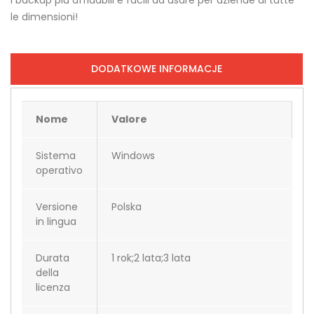
I backup più affidabili e facili da usare per aziende di tutte
le dimensioni!
DODATKOWE INFORMACJE
Nome
Valore
Sistema
Windows
operativo
Versione
Polska
in lingua
Durata
1 rok;2 lata;3 lata
della
licenza