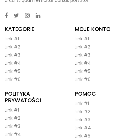
arcu. Aliquam efficitur cursus porttitor.
KATEGORIE
MOJE KONTO
Link #1
Link #1
Link #2
Link #2
Link #3
Link #3
Link #4
Link #4
Link #5
Link #5
Link #6
Link #6
POLITYKA
POMOC
PRYWATOŚCI
Link #1
Link #1
Link #2
Link #2
Link #3
Link #3
Link #4
Link #4
Link #5