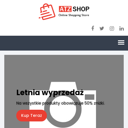
wyprzedaż
dukty obowiązuje 50% zniżki.