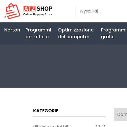
Norton
Programmi
Optimizzazione
Programmi
per ufficio
del computer
grafici
KATEGORIE
difensore dei bit
(24)