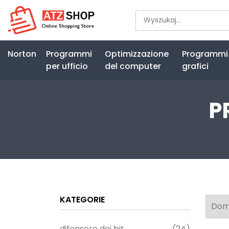
Norton
Programmi
Optimizzazione
Programmi
per ufficio
del computer
grafici
P
KATEGORIE
difensore dei bit
(24)