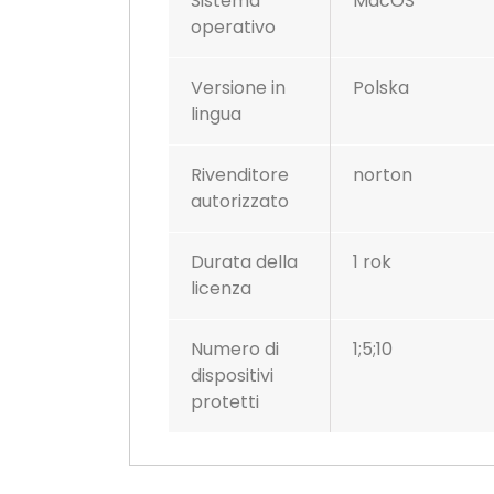
Sistema
MacOS
operativo
Versione in
Polska
lingua
Rivenditore
norton
autorizzato
Durata della
1 rok
licenza
Numero di
1;5;10
dispositivi
protetti